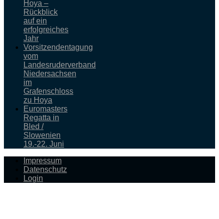
Hoya –
Rückblick
auf ein
erfolgreiches
Jahr
Vorsitzendentagung
vom
Landesruderverband
Niedersachsen
im
Grafenschloss
zu Hoya
Euromasters
Regatta in
Bled /
Slowenien
19.-22. Juni
Impressum
Datenschutz
Login