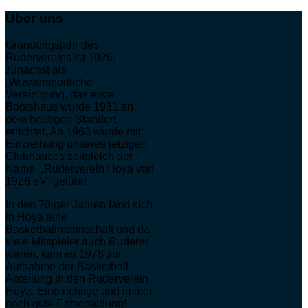
Über uns
Gründungsjahr des
Rudervereins ist 1926,
zunächst als
„Wassersportliche
Vereinigung, das erste
Bootshaus wurde 1931 an
dem heutigen Standort
errichtet. Ab 1963 wurde mit
Einweihung unseres jetzigen
Clubhauses zeitgleich der
Name „Ruderverein Hoya von
1926 eV“ geführt.
In den 70iger Jahren fand sich
in Hoya eine
Basketballmannschaft und da
viele Mitspieler auch Ruderer
waren, kam es 1978 zur
Aufnahme der Basketball-
Abteilung in den Ruderverein
Hoya. Eine richtige und immer
noch gute Entscheidung!