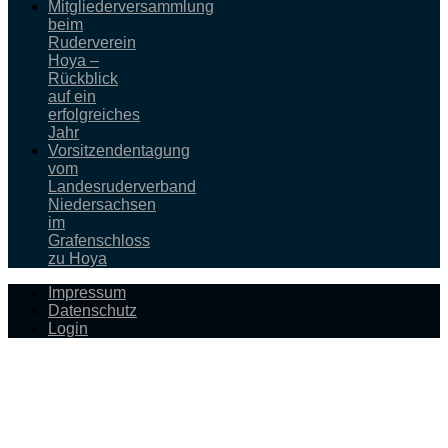
Mitgliederversammlung
beim
Ruderverein
Hoya –
Rückblick
auf ein
erfolgreiches
Jahr
Vorsitzendentagung
vom
Landesruderverband
Niedersachsen
im
Grafenschloss
zu Hoya
Impressum
Datenschutz
Login