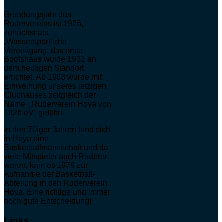
Gründungsjahr des
Rudervereins ist 1926,
zunächst als
„Wassersportliche
Vereinigung, das erste
Bootshaus wurde 1931 an
dem heutigen Standort
errichtet. Ab 1963 wurde mit
Einweihung unseres jetzigen
Clubhauses zeitgleich der
Name „Ruderverein Hoya von
1926 eV“ geführt.
In den 70iger Jahren fand sich
in Hoya eine
Basketballmannschaft und da
viele Mitspieler auch Ruderer
waren, kam es 1978 zur
Aufnahme der Basketball-
Abteilung in den Ruderverein
Hoya. Eine richtige und immer
noch gute Entscheidung!
Links