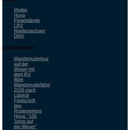
Wetter
Hoya
Pegelstände
LRV
Niedersachsen
DRV
Letzte News
Wanderrudertour
auf der
Weser mit
dem RV
Bille
Wanderruderfahrt
2026 nach
Lübeck
Festschrift
des
Rudervereins
Hoya: "100
Jahre auf
der Weser"