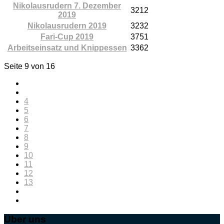
Nikolausrudern 7. Dezember
3212
2019
Nikolausrudern 2019
3232
Fari-Cup 2019
3751
Arbeitseinsatz und Knippessen
3362
Seite 9 von 16
4
5
6
7
8
9
10
11
12
13
Über uns