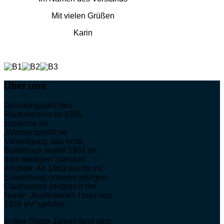
Mit vielen Grüßen
Karin
Über uns
Gründungsjahr des
Rudervereins ist 1926,
zunächst als
„Wassersportliche
Vereinigung, das erste
Bootshaus wurde 1931 an
dem heutigen Standort
errichtet. Ab 1963 wurde mit
Einweihung unseres jetzigen
Clubhauses zeitgleich der
Name „Ruderverein Hoya von
1926 eV“ geführt.
In den 70iger Jahren fand sich