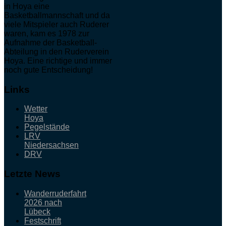
in Hoya eine
Basketballmannschaft und da
viele Mitspieler auch Ruderer
waren, kam es 1978 zur
Aufnahme der Basketball-
Abteilung in den Ruderverein
Hoya. Eine richtige und immer
noch gute Entscheidung!
Links
Wetter
Hoya
Pegelstände
LRV
Niedersachsen
DRV
Letzte News
Wanderruderfahrt
2026 nach
Lübeck
Festschrift