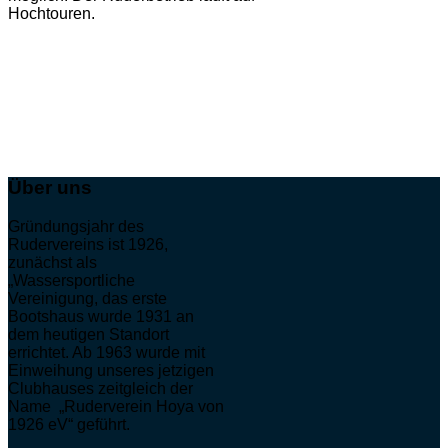
Hochtouren.
Über uns
Gründungsjahr des
Rudervereins ist 1926,
zunächst als
„Wassersportliche
Vereinigung, das erste
Bootshaus wurde 1931 an
dem heutigen Standort
errichtet. Ab 1963 wurde mit
Einweihung unseres jetzigen
Clubhauses zeitgleich der
Name „Ruderverein Hoya von
1926 eV“ geführt.