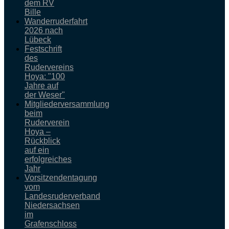
dem RV
Bille
Wanderruderfahrt
2026 nach
Lübeck
Festschrift
des
Rudervereins
Hoya: "100
Jahre auf
der Weser"
Mitgliederversammlung
beim
Ruderverein
Hoya –
Rückblick
auf ein
erfolgreiches
Jahr
Vorsitzendentagung
vom
Landesruderverband
Niedersachsen
im
Grafenschloss