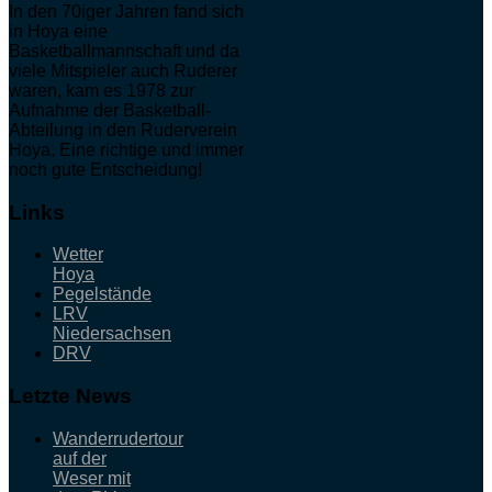
In den 70iger Jahren fand sich
in Hoya eine
Basketballmannschaft und da
viele Mitspieler auch Ruderer
waren, kam es 1978 zur
Aufnahme der Basketball-
Abteilung in den Ruderverein
Hoya. Eine richtige und immer
noch gute Entscheidung!
Links
Wetter
Hoya
Pegelstände
LRV
Niedersachsen
DRV
Letzte News
Wanderrudertour
auf der
Weser mit